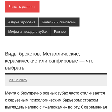
Читать далее
Азбука здоровья
Болезни и симптомы
Мифы и правда о зубах
Разное
Виды брекетов: Металлические,
керамические или сапфировые — что
выбрать
23.12.2025
poladmin
Нет
комментариев
Мечта о безупречно ровных зубах часто сталкивается
с серьезным психологическим барьером: страхом
выглядеть нелепо с «железками» во рту. Современная