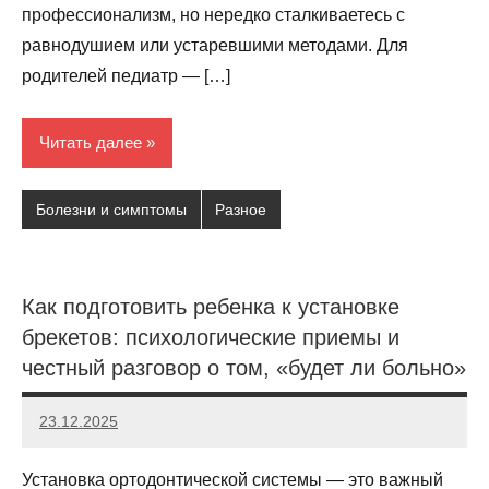
профессионализм, но нередко сталкиваетесь с
равнодушием или устаревшими методами. Для
родителей педиатр — […]
Читать далее
Болезни и симптомы
Разное
Как подготовить ребенка к установке
брекетов: психологические приемы и
честный разговор о том, «будет ли больно»
23.12.2025
poladmin
Нет
комментариев
Установка ортодонтической системы — это важный