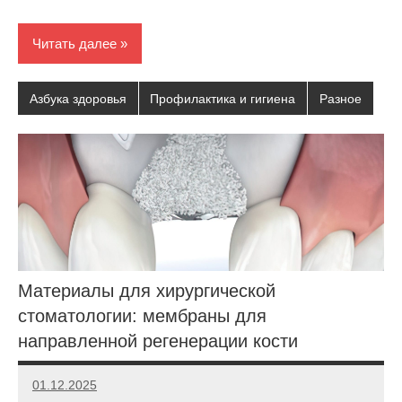
Читать далее
Азбука здоровья
Профилактика и гигиена
Разное
Материалы для хирургической
стоматологии: мембраны для
направленной регенерации кости
01.12.2025
poladmin
Нет