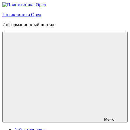
Перейти
к
Поликлиника Орел
содержимому
Информационный портал
Меню
Азбука здоровья