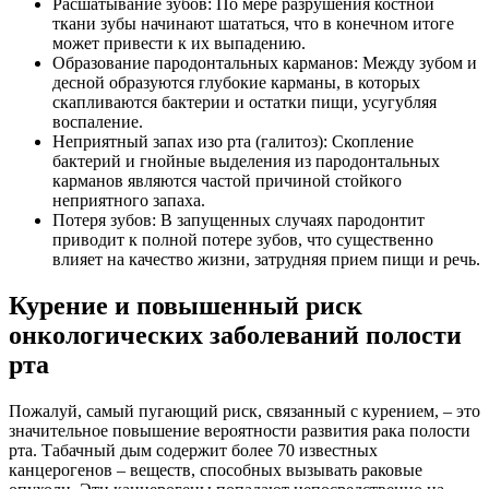
Расшатывание зубов: По мере разрушения костной
ткани зубы начинают шататься, что в конечном итоге
может привести к их выпадению.
Образование пародонтальных карманов: Между зубом и
десной образуются глубокие карманы, в которых
скапливаются бактерии и остатки пищи, усугубляя
воспаление.
Неприятный запах изо рта (галитоз): Скопление
бактерий и гнойные выделения из пародонтальных
карманов являются частой причиной стойкого
неприятного запаха.
Потеря зубов: В запущенных случаях пародонтит
приводит к полной потере зубов, что существенно
влияет на качество жизни, затрудняя прием пищи и речь.
Курение и повышенный риск
онкологических заболеваний полости
рта
Пожалуй, самый пугающий риск, связанный с курением, – это
значительное повышение вероятности развития рака полости
рта. Табачный дым содержит более 70 известных
канцерогенов – веществ, способных вызывать раковые