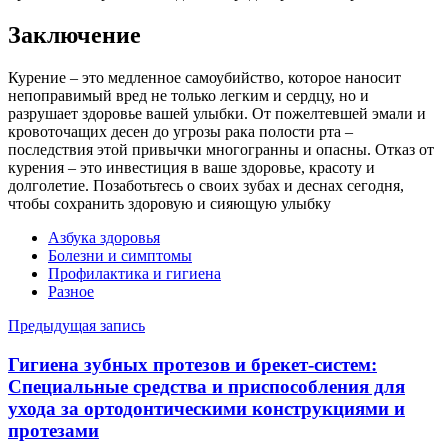
Заключение
Курение – это медленное самоубийство, которое наносит
непоправимый вред не только легким и сердцу, но и
разрушает здоровье вашей улыбки. От пожелтевшей эмали и
кровоточащих десен до угрозы рака полости рта –
последствия этой привычки многогранны и опасны. Отказ от
курения – это инвестиция в ваше здоровье, красоту и
долголетие. Позаботьтесь о своих зубах и деснах сегодня,
чтобы сохранить здоровую и сияющую улыбку
Азбука здоровья
Болезни и симптомы
Профилактика и гигиена
Разное
Навигация
Предыдущая запись
по
Гигиена зубных протезов и брекет-систем:
записям
Специальные средства и приспособления для
ухода за ортодонтическими конструкциями и
протезами