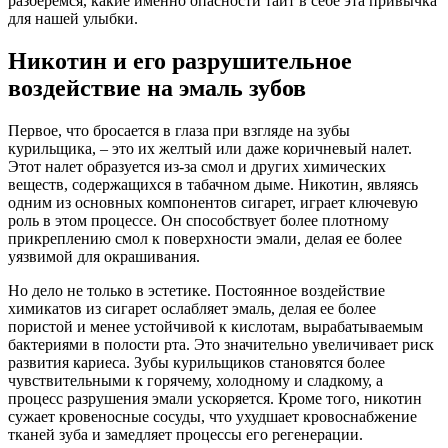
разберемся, какие именно опасности таит в себе эта привычка
для нашей улыбки.
Никотин и его разрушительное
воздействие на эмаль зубов
Первое, что бросается в глаза при взгляде на зубы
курильщика, – это их желтый или даже коричневый налет.
Этот налет образуется из-за смол и других химических
веществ, содержащихся в табачном дыме. Никотин, являясь
одним из основных компонентов сигарет, играет ключевую
роль в этом процессе. Он способствует более плотному
прикреплению смол к поверхности эмали, делая ее более
уязвимой для окрашивания.
Но дело не только в эстетике. Постоянное воздействие
химикатов из сигарет ослабляет эмаль, делая ее более
пористой и менее устойчивой к кислотам, вырабатываемым
бактериями в полости рта. Это значительно увеличивает риск
развития кариеса. Зубы курильщиков становятся более
чувствительными к горячему, холодному и сладкому, а
процесс разрушения эмали ускоряется. Кроме того, никотин
сужает кровеносные сосуды, что ухудшает кровоснабжение
тканей зуба и замедляет процессы его регенерации.