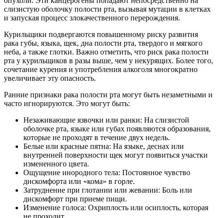
опухоли. Эти канцерогены попадают непосредственно на
слизистую оболочку полости рта, вызывая мутации в клетках
и запуская процесс злокачественного перерождения.
Курильщики подвергаются повышенному риску развития
рака губы, языка, щек, дна полости рта, твердого и мягкого
неба, а также глотки. Важно отметить, что риск рака полости
рта у курильщиков в разы выше, чем у некурящих. Более того,
сочетание курения и употребления алкоголя многократно
увеличивает эту опасность.
Ранние признаки рака полости рта могут быть незаметными и
часто игнорируются. Это могут быть:
Незаживающие язвочки или ранки: На слизистой
оболочке рта, языке или губах появляются образования,
которые не проходят в течение двух недель.
Белые или красные пятна: На языке, деснах или
внутренней поверхности щек могут появиться участки
измененного цвета.
Ощущение инородного тела: Постоянное чувство
дискомфорта или «кома» в горле.
Затруднение при глотании или жевании: Боль или
дискомфорт при приеме пищи.
Изменение голоса: Охриплость или осиплость, которая
не проходит.