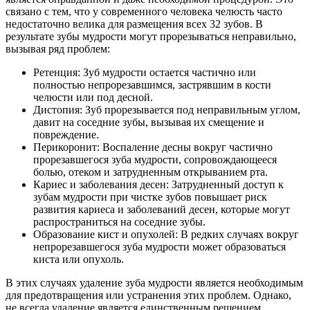
связано с тем, что у современного человека челюсть часто
недостаточно велика для размещения всех 32 зубов. В
результате зубы мудрости могут прорезываться неправильно,
вызывая ряд проблем:
Ретенция: Зуб мудрости остается частично или
полностью непрорезавшимся, застрявшим в кости
челюсти или под десной.
Дистопия: Зуб прорезывается под неправильным углом,
давит на соседние зубы, вызывая их смещение и
повреждение.
Перикоронит: Воспаление десны вокруг частично
прорезавшегося зуба мудрости, сопровождающееся
болью, отеком и затрудненным открыванием рта.
Кариес и заболевания десен: Затрудненный доступ к
зубам мудрости при чистке зубов повышает риск
развития кариеса и заболеваний десен, которые могут
распространиться на соседние зубы.
Образование кист и опухолей: В редких случаях вокруг
непрорезавшегося зуба мудрости может образоваться
киста или опухоль.
В этих случаях удаление зуба мудрости является необходимым
для предотвращения или устранения этих проблем. Однако,
не всегда удаление является единственным решением.