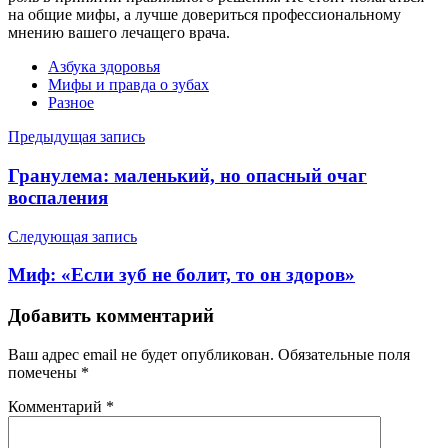
на общие мифы, а лучше довериться профессиональному
мнению вашего лечащего врача.
Азбука здоровья
Мифы и правда о зубах
Разное
Навигация
Предыдущая запись
по
Гранулема: маленький, но опасный очаг
записям
воспаления
Следующая запись
Миф: «Если зуб не болит, то он здоров»
Добавить комментарий
Ваш адрес email не будет опубликован.
Обязательные поля
помечены
*
Комментарий
*