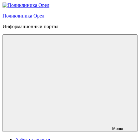
Перейти
к
Поликлиника Орел
содержимому
Информационный портал
Меню
Азбука здоровья