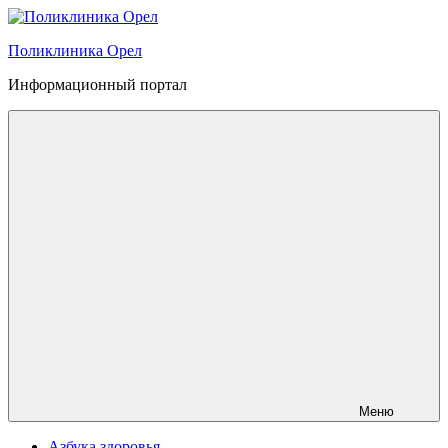
Перейти
к
Поликлиника Орел
содержимому
Информационный портал
Меню
Азбука здоровья