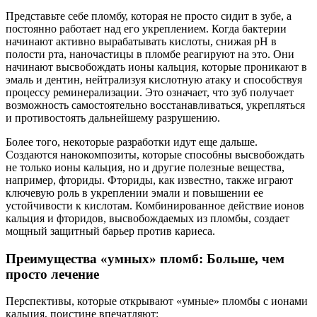
Представьте себе пломбу, которая не просто сидит в зубе, а
постоянно работает над его укреплением. Когда бактерии
начинают активно вырабатывать кислоты, снижая pH в
полости рта, наночастицы в пломбе реагируют на это. Они
начинают высвобождать ионы кальция, которые проникают в
эмаль и дентин, нейтрализуя кислотную атаку и способствуя
процессу реминерализации. Это означает, что зуб получает
возможность самостоятельно восстанавливаться, укрепляться
и противостоять дальнейшему разрушению.
Более того, некоторые разработки идут еще дальше.
Создаются нанокомпозиты, которые способны высвобождать
не только ионы кальция, но и другие полезные вещества,
например, фториды. Фториды, как известно, также играют
ключевую роль в укреплении эмали и повышении ее
устойчивости к кислотам. Комбинированное действие ионов
кальция и фторидов, высвобождаемых из пломбы, создает
мощный защитный барьер против кариеса.
Преимущества «умных» пломб: Больше, чем
просто лечение
Перспективы, которые открывают «умные» пломбы с ионами
кальция, поистине впечатляют: